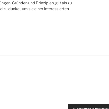
gen, Gründen und Prinzipien, gilt als zu
d zu dunkel, um sie einer interessierten
By continuing to use the sit