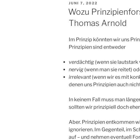
VERÖFFENTLICHT
JUNI 7, 2022
AM
Wozu Prinzipienfor
Thomas Arnold
Im Prinzip könnten wir uns Pri
Prinzipien sind entweder
verdächtig
(wenn sie lautstark 
nervig
(wenn man sie reitet) od
irrelevant
(wenn wir es mit kon
denen uns Prinzipien auch nicht
In keinem Fall muss man länger
sollten wir prinzipiell doch eh
Aber. Prinzipien entkommen wir
ignorieren. Im Gegenteil, im Sc
auf – und nehmen eventuell Form