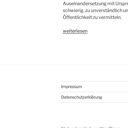
Auseinandersetzung mit Ursprün
schwierig, zu unverständlich un
Öffentlichkeit zu vermitteln.
„Es
weiterlesen
geht
ums
Prinzip!“
Impressum
Datenschutzerklärung