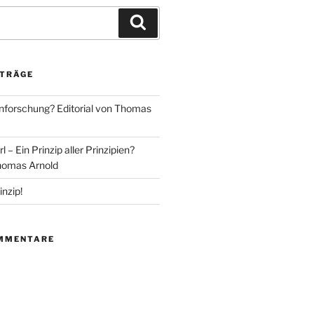
Suchen
ITRÄGE
nforschung? Editorial von Thomas
– Ein Prinzip aller Prinzipien?
Thomas Arnold
nzip!
MMENTARE