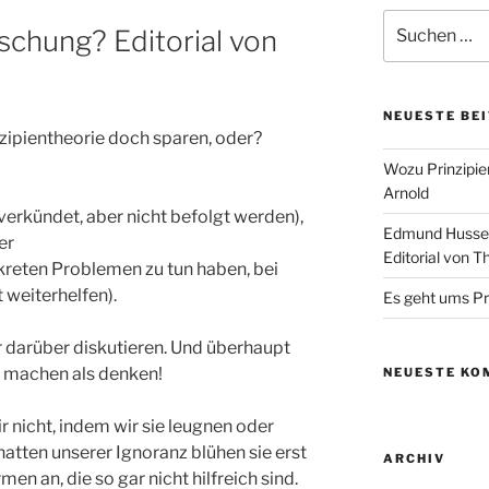
Suchen
schung? Editorial von
nach:
NEUESTE BE
nzipientheorie doch sparen, oder?
Wozu Prinzipie
Arnold
verkündet, aber nicht befolgt werden),
Edmund Husserl 
er
Editorial von 
kreten Problemen zu tun haben, bei
 weiterhelfen).
Es geht ums Pri
 darüber diskutieren. Und überhaupt
er machen als denken!
NEUESTE KO
 nicht, indem wir sie leugnen oder
hatten unserer Ignoranz blühen sie erst
ARCHIV
en an, die so gar nicht hilfreich sind.