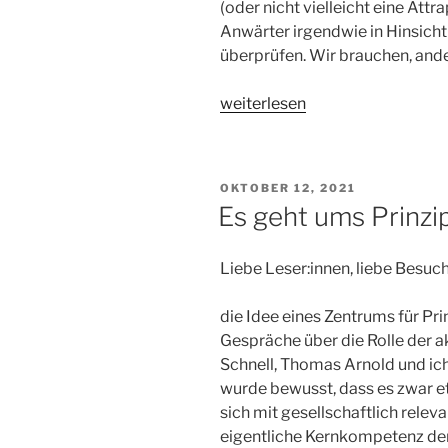
(oder nicht vielleicht eine Attr
Anwärter irgendwie in Hinsicht 
überprüfen. Wir brauchen, ander
„Edmund
weiterlesen
Husserl
–
Ein
VERÖFFENTLICHT
OKTOBER 12, 2021
Prinzip
AM
Es geht ums Prinzip
aller
Prinzipien?
Liebe Leser:innen, liebe Besuch
Editorial
von
die Idee eines Zentrums für Pr
Thomas
Gespräche über die Rolle der 
Arnold“
Schnell, Thomas Arnold und i
wurde bewusst, dass es zwar et
sich mit gesellschaftlich rele
eigentliche Kernkompetenz der 