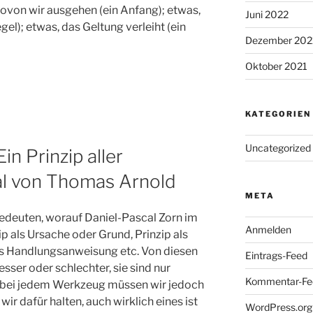
 wovon wir ausgehen (ein Anfang); etwas,
Juni 2022
gel); etwas, das Geltung verleiht (ein
Dezember 202
Oktober 2021
KATEGORIEN
Uncategorized
n Prinzip aller
ial von Thomas Arnold
META
bedeuten, worauf Daniel-Pascal Zorn im
Anmelden
zip als Ursache oder Grund, Prinzip als
als Handlungsanweisung etc. Von diesen
Eintrags-Feed
esser oder schlechter, sie sind nur
Kommentar-Fe
bei jedem Werkzeug müssen wir jedoch
ir dafür halten, auch wirklich eines ist
WordPress.org